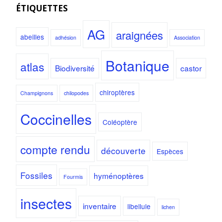
ÉTIQUETTES
AG
araignées
abeilles
adhésion
Association
Botanique
atlas
Biodiversité
castor
chiroptères
Champignons
chilopodes
Coccinelles
Coléoptère
compte rendu
découverte
Espèces
Fossiles
hyménoptères
Fourmis
insectes
inventaire
libellule
lichen