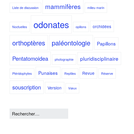
mammifères
Liste de discussion
milieu marin
odonates
orchidées
Noctuelles
opilions
orthoptères
paléontologie
Papillons
Pentatomoidea
pluridisciplinaire
photographie
Punaises
Revue
Ptéridophytes
Reptiles
Réserve
souscription
Version
Vœux