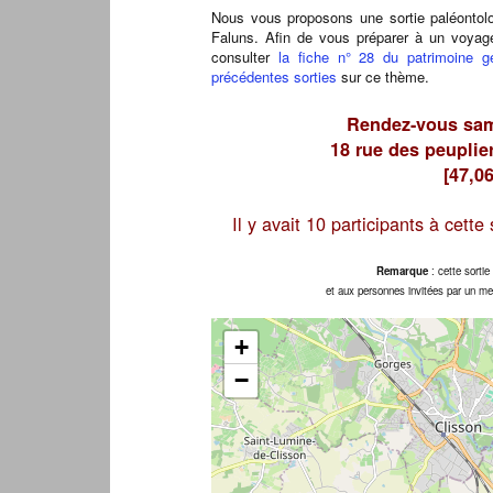
Nous vous proposons une sortie paléontol
Faluns. Afin de vous préparer à un voyag
consulter
la fiche n° 28 du patrimoine g
précédentes sorties
sur ce thème.
Rendez-vous same
18 rue des peuplie
[47,0
Il y avait 10 participants à cette
Remarque
: cette sortie
et aux personnes invitées par un mem
+
−