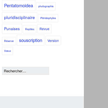
Pentatomoidea
photographie
pluridisciplinaire
Ptéridophytes
Punaises
Revue
Reptiles
souscription
Version
Réserve
Vœux