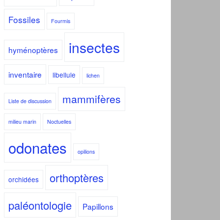
Fossiles
Fourmis
insectes
hyménoptères
inventaire
libellule
lichen
mammifères
Liste de discussion
milieu marin
Noctuelles
odonates
opilions
orthoptères
orchidées
paléontologie
Papillons