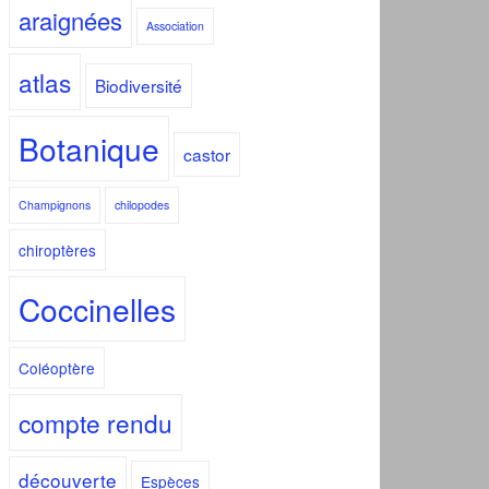
araignées
Association
atlas
Biodiversité
Botanique
castor
Champignons
chilopodes
chiroptères
Coccinelles
Coléoptère
compte rendu
découverte
Espèces