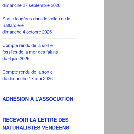
dimanche 27 septembre 2026
Sortie fougères dans le vallon de la
Baffardière
dimanche 4 octobre 2026
Compte rendu de la sortie
fossiles de la mer des faluns
du 6 juin 2026
Compte rendu de la sortie
du dimanche 17 mai 2026
ADHÉSION À L’ASSOCIATION
RECEVOIR LA LETTRE DES
NATURALISTES VENDÉENS