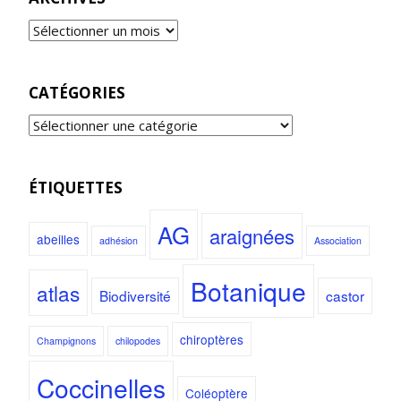
CATÉGORIES
ÉTIQUETTES
AG
araignées
abeilles
adhésion
Association
Botanique
atlas
Biodiversité
castor
chiroptères
Champignons
chilopodes
Coccinelles
Coléoptère