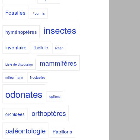
Fossiles
Fourmis
insectes
hyménoptères
inventaire
libellule
lichen
mammifères
Liste de discussion
milieu marin
Noctuelles
odonates
opilions
orthoptères
orchidées
paléontologie
Papillons