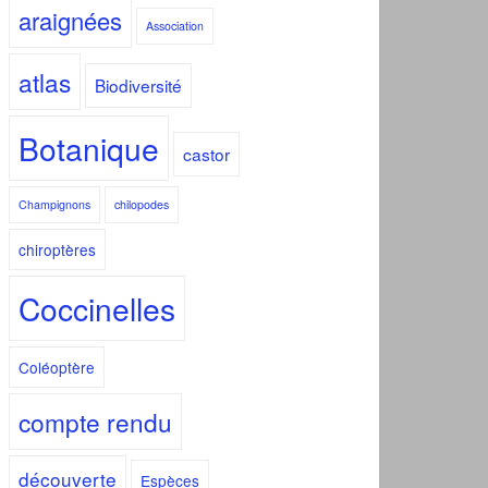
araignées
Association
atlas
Biodiversité
Botanique
castor
Champignons
chilopodes
chiroptères
Coccinelles
Coléoptère
compte rendu
découverte
Espèces