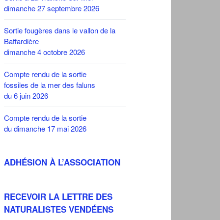
dimanche 27 septembre 2026
Sortie fougères dans le vallon de la
Baffardière
dimanche 4 octobre 2026
Compte rendu de la sortie
fossiles de la mer des faluns
du 6 juin 2026
Compte rendu de la sortie
du dimanche 17 mai 2026
ADHÉSION À L’ASSOCIATION
RECEVOIR LA LETTRE DES
NATURALISTES VENDÉENS