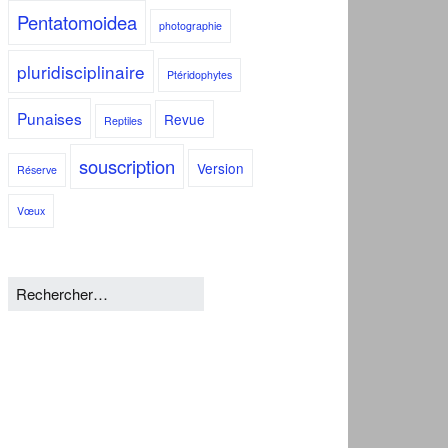
Pentatomoidea
photographie
pluridisciplinaire
Ptéridophytes
Punaises
Revue
Reptiles
souscription
Version
Réserve
Vœux