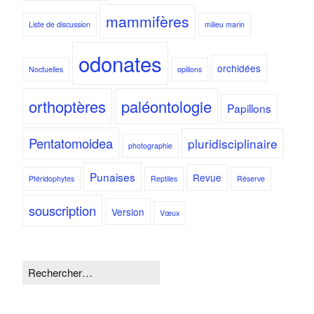
mammifères
Liste de discussion
milieu marin
odonates
orchidées
Noctuelles
opilions
orthoptères
paléontologie
Papillons
Pentatomoidea
pluridisciplinaire
photographie
Punaises
Revue
Ptéridophytes
Reptiles
Réserve
souscription
Version
Vœux