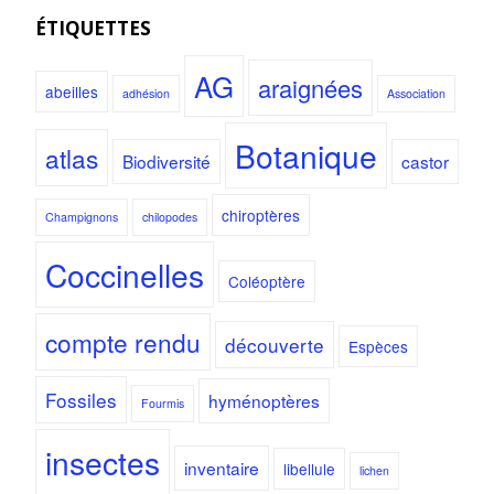
ÉTIQUETTES
AG
araignées
abeilles
adhésion
Association
Botanique
atlas
Biodiversité
castor
chiroptères
Champignons
chilopodes
Coccinelles
Coléoptère
compte rendu
découverte
Espèces
Fossiles
hyménoptères
Fourmis
insectes
inventaire
libellule
lichen