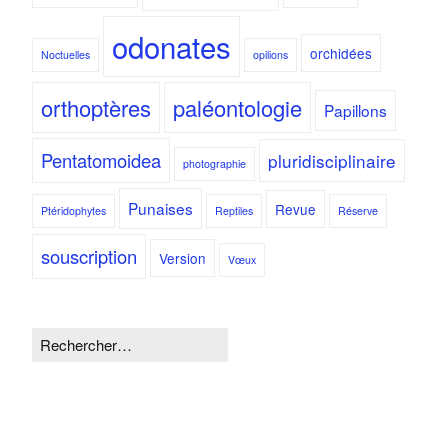
odonates
orchidées
Noctuelles
opilions
orthoptères
paléontologie
Papillons
Pentatomoidea
pluridisciplinaire
photographie
Punaises
Revue
Ptéridophytes
Reptiles
Réserve
souscription
Version
Vœux