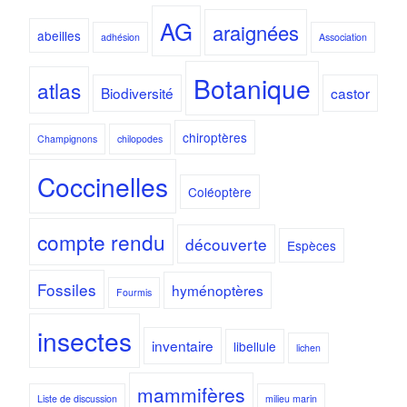
AG
araignées
abeilles
adhésion
Association
Botanique
atlas
Biodiversité
castor
chiroptères
Champignons
chilopodes
Coccinelles
Coléoptère
compte rendu
découverte
Espèces
Fossiles
hyménoptères
Fourmis
insectes
inventaire
libellule
lichen
mammifères
Liste de discussion
milieu marin