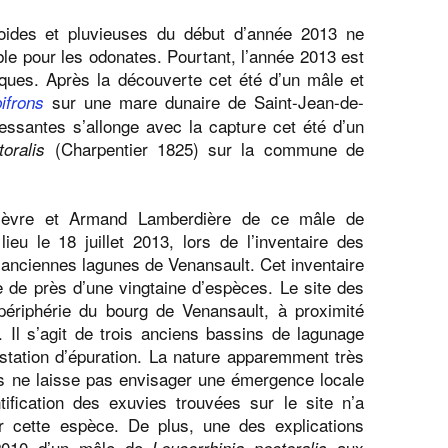
ides et pluvieuses du début d’année 2013 ne
ble pour les odonates. Pourtant, l’année 2013 est
ques. Après la découverte cet été d’un mâle et
sur une mare dunaire de Saint-Jean-de-
ifrons
essantes s’allonge avec la capture cet été d’un
(Charpentier 1825) sur la commune de
oralis
èvre et Armand Lamberdière de ce mâle de
eu le 18 juillet 2013, lors de l’inventaire des
anciennes lagunes de Venansault. Cet inventaire
ce de près d’une vingtaine d’espèces. Le site des
périphérie du bourg de Venansault, à proximité
 Il s’agit de trois anciens bassins de lagunage
station d’épuration. La nature apparemment très
s ne laisse pas envisager une émergence locale
ntification des exuvies trouvées sur le site n’a
ur cette espèce. De plus, une des explications
 2010 d’un mâle de
aux