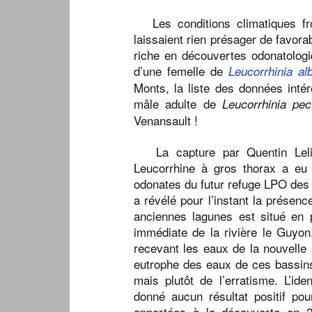
Les conditions climatiques fro
laissaient rien présager de favora
riche en découvertes odonatologi
d’une femelle de
Leucorrhinia alb
Monts, la liste des données intér
mâle adulte de
Leucorrhinia pect
Venansault !
La capture par Quentin Leli
Leucorrhine à gros thorax a eu li
odonates du futur refuge LPO des 
a révélé pour l’instant la présen
anciennes lagunes est situé en 
immédiate de la rivière le Guyon.
recevant les eaux de la nouvelle 
eutrophe des eaux de ces bassin
mais plutôt de l’erratisme. L’ide
donné aucun résultat positif po
apportées à la découverte en