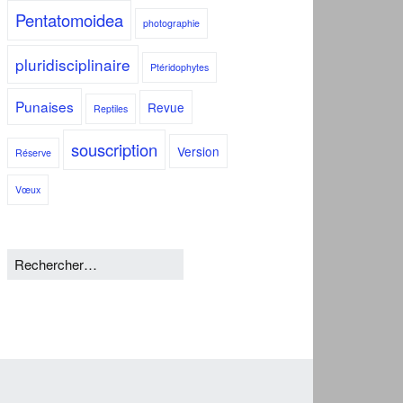
Pentatomoidea
photographie
pluridisciplinaire
Ptéridophytes
Punaises
Revue
Reptiles
souscription
Version
Réserve
Vœux