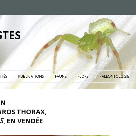
STES
ITÉS
PUBLICATIONS
FAUNE
FLORE
PALÉONTOLOGIE
ON
 GROS THORAX,
S
, EN VENDÉE