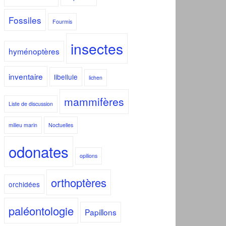
Fossiles
Fourmis
insectes
hyménoptères
inventaire
libellule
lichen
mammifères
Liste de discussion
milieu marin
Noctuelles
odonates
opilions
orthoptères
orchidées
paléontologie
Papillons