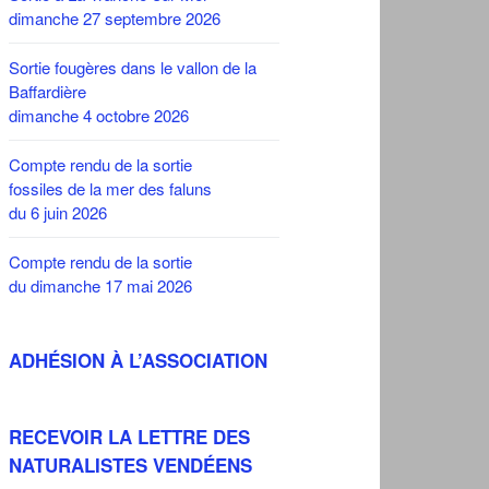
dimanche 27 septembre 2026
Sortie fougères dans le vallon de la
Baffardière
dimanche 4 octobre 2026
Compte rendu de la sortie
fossiles de la mer des faluns
du 6 juin 2026
Compte rendu de la sortie
du dimanche 17 mai 2026
ADHÉSION À L’ASSOCIATION
RECEVOIR LA LETTRE DES
NATURALISTES VENDÉENS