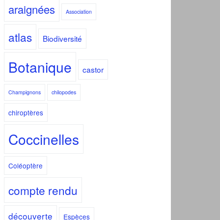
araignées
Association
atlas
Biodiversité
Botanique
castor
Champignons
chilopodes
chiroptères
Coccinelles
Coléoptère
compte rendu
découverte
Espèces