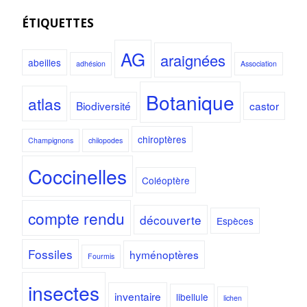
ÉTIQUETTES
AG
araignées
abeilles
adhésion
Association
Botanique
atlas
Biodiversité
castor
chiroptères
Champignons
chilopodes
Coccinelles
Coléoptère
compte rendu
découverte
Espèces
Fossiles
hyménoptères
Fourmis
insectes
inventaire
libellule
lichen