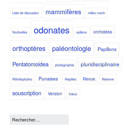
mammifères
Liste de discussion
milieu marin
odonates
orchidées
Noctuelles
opilions
orthoptères
paléontologie
Papillons
Pentatomoidea
pluridisciplinaire
photographie
Punaises
Revue
Ptéridophytes
Reptiles
Réserve
souscription
Version
Vœux