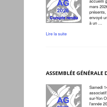
accueilli
mars 2026
présents,
envoyé un
à un …
Lire la suite
ASSEMBLÉE GÉNÉRALE 
Samedi 14
associati
sur-Yon Or
l'année 20