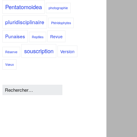
Pentatomoidea
photographie
pluridisciplinaire
Ptéridophytes
Punaises
Revue
Reptiles
souscription
Version
Réserve
Vœux