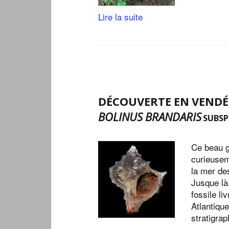
Lire la suite
DÉCOUVERTE EN VENDÉE
BOLINUS BRANDARIS
SUBSP
Ce beau g
curieusem
la mer de
Jusque là,
fossile l
Atlantiqu
stratigra