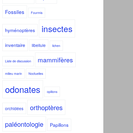
Fossiles
Fourmis
insectes
hyménoptères
inventaire
libellule
lichen
mammifères
Liste de discussion
milieu marin
Noctuelles
odonates
opilions
orthoptères
orchidées
paléontologie
Papillons