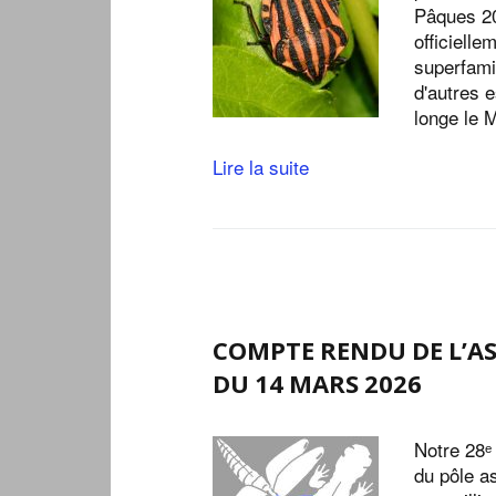
Pâques 20
officielle
superfami
d'autres 
longe le M
Lire la suite
COMPTE RENDU DE L’A
DU 14 MARS 2026
Notre 28ᵉ
du pôle a