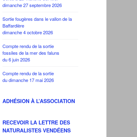
dimanche 27 septembre 2026
Sortie fougères dans le vallon de la
Baffardière
dimanche 4 octobre 2026
Compte rendu de la sortie
fossiles de la mer des faluns
du 6 juin 2026
Compte rendu de la sortie
du dimanche 17 mai 2026
ADHÉSION À L’ASSOCIATION
RECEVOIR LA LETTRE DES
NATURALISTES VENDÉENS