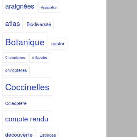
araignées
Association
atlas
Biodiversité
Botanique
castor
Champignons
chilopodes
chiroptères
Coccinelles
Coléoptère
compte rendu
découverte
Espèces